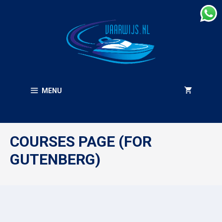
Ga
naar
de
inhoud
MENU
COURSES PAGE (FOR
GUTENBERG)