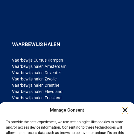
VAARBEWIJS HALEN
Vaarbewijs Cursus Kampen
Vaarbewijs halen Amsterdam
Vaarbewijs halen Deventer
Vaarbewijs halen Zwolle
Vaarbewijs halen Drenthe
Vaarbewijs halen Flevoland
Vaarbewijs halen Friesland
Vaarbewijs halen Groningen
Manage Consent
Vaarbewijs halen Gelderland
Vaarbewijs halen Limburg
To provide the best experiences, we use technologies like cookies to store
Vaarbewijs halen Noord-Brabant
and/or access device information. Consenting to these technologies will
Vaarbewijs halen Noord Holland
allow us to process data such as browsing behavior or unique IDs on this