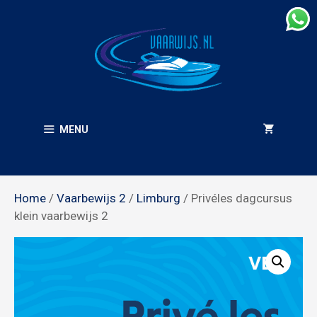
Ga
naar
de
inhoud
MENU
Home
/
Vaarbewijs 2
/
Limburg
/ Privéles dagcursus
klein vaarbewijs 2