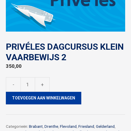
PRIVÉLES DAGCURSUS KLEIN
VAARBEWIJS 2
350,00
-
+
Privéles
dagcursus
TOEVOEGEN AAN WINKELWAGEN
klein
vaarbewijs
2
aantal
Categorieën:
Brabant
,
Drenthe
,
Flevoland
,
Friesland
,
Gelderland
,