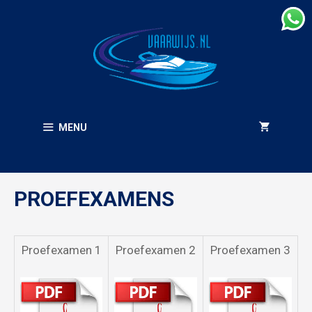
Ga
naar
de
inhoud
MENU
PROEFEXAMENS
Proefexamen 1
Proefexamen 2
Proefexamen 3