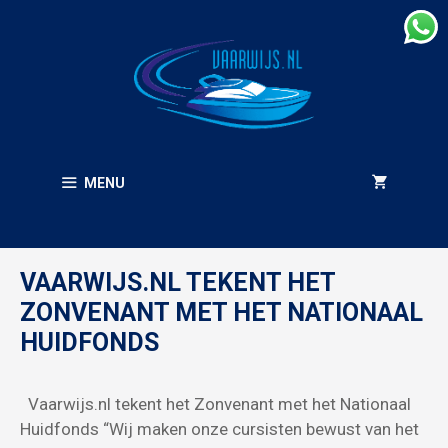
Ga
naar
de
inhoud
MENU
VAARWIJS.NL TEKENT HET
ZONVENANT MET HET NATIONAAL
HUIDFONDS
Vaarwijs.nl tekent het Zonvenant met het Nationaal
Huidfonds “Wij maken onze cursisten bewust van het