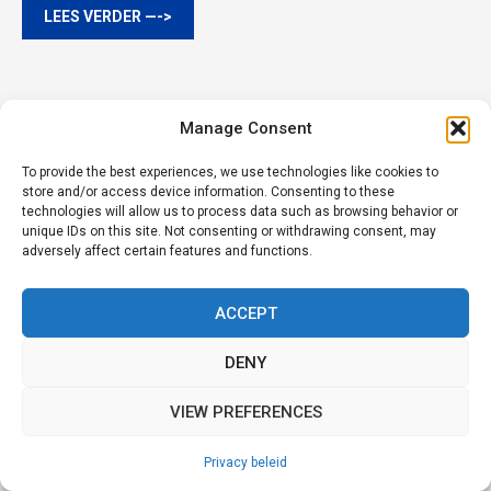
LEES VERDER —->
SNEL HAAL JE VAARBEWIJS!
Manage Consent
To provide the best experiences, we use technologies like cookies to
Vaarbewijs halen vóór de overstap naar het CBR?
store and/or access device information. Consenting to these
technologies will allow us to process data such as browsing behavior or
Schrijf je nu in! Wij horen het steeds vaker van onze
unique IDs on this site. Not consenting or withdrawing consent, may
cursisten: “We willen snel ons vaarbewijs halen, want
adversely affect certain features and functions.
het gaat naar het CBR — en over het CBR heeft
niemand een goed woord over!” Doorvragen levert
ACCEPT
vrijwel altijd dezelfde aanname op: “Anders moet ik
ook een …
DENY
VIEW PREFERENCES
LEES VERDER —->
Item toegevoegd aan winkelwagen.
AFREKENEN
0 items -
€
0,00
Privacy beleid