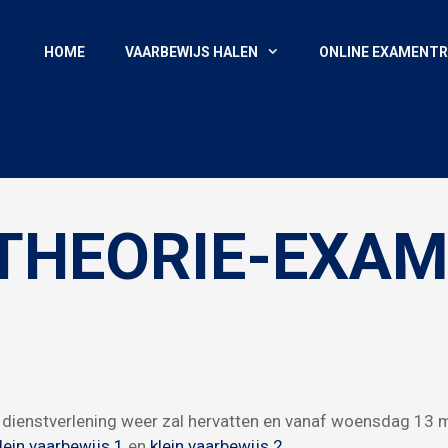
HOME
VAARBEWIJS HALEN
ONLINE EXAMENTR
 THEORIE-EXA
 dienstverlening weer zal hervatten en vanaf woensdag 13 
lein vaarbewijs 1
en
klein vaarbewijs 2.