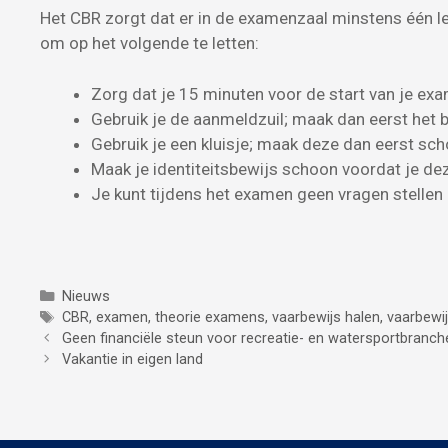
Het CBR zorgt dat er in de examenzaal minstens één leg
om op het volgende te letten:
Zorg dat je 15 minuten voor de start van je exa
Gebruik je de aanmeldzuil; maak dan eerst he
Gebruik je een kluisje; maak deze dan eerst 
Maak je identiteitsbewijs schoon voordat je d
Je kunt tijdens het examen geen vragen stelle
Categorieën
Nieuws
Tags
CBR
,
examen
,
theorie examens
,
vaarbewijs halen
,
vaarbewi
Geen financiële steun voor recreatie- en watersportbranch
Vakantie in eigen land