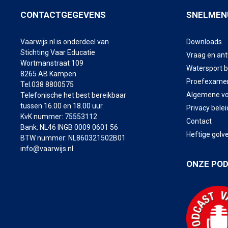
CONTACTGEGEVENS
SNELMEN
Vaarwijs.nl is onderdeel van
Downloads
Stichting Vaar Educatie
Vraag en an
Wortmanstraat 109
Watersport 
8265 AB Kampen
Proefexame
Tel.038 8800575
Algemene v
Telefonische het best bereikbaar
tussen 16.00 en 18.00 uur.
Privacy belei
KvK nummer: 75553112
Contact
Bank: NL46 INGB 0009 0601 56
Heftige golv
BTW nummer: NL860321502B01
info@vaarwijs.nl
ONZE PO