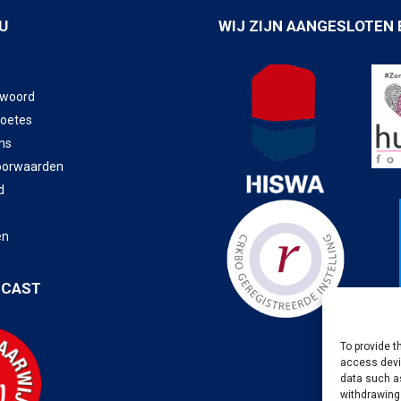
U
WIJ ZIJN AANGESLOTEN 
twoord
boetes
ns
oorwaarden
d
en
DCAST
To provide t
access devic
data such as
withdrawing