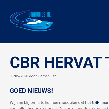
Ga
naar
de
inhoud
CBR HERVAT
08/05/2020
door
Tiemen Jan
GOED NIEUWS!
Wij zijn blij om u te kunnen meedelen dat het
CBR
haar
voor alle theorie examens! Dus ook voor de examens
k