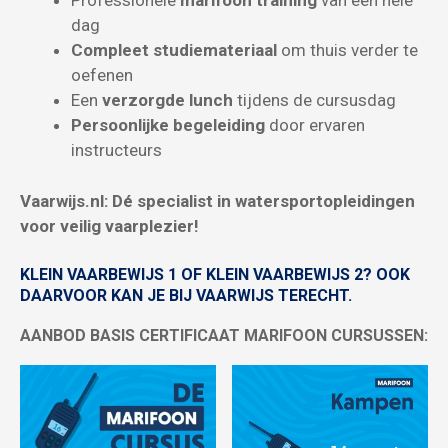
Professionele
marifoon training
van een hele
dag
Compleet studiemateriaal
om thuis verder te
oefenen
Een
verzorgde lunch
tijdens de cursusdag
Persoonlijke begeleiding
door ervaren
instructeurs
Vaarwijs.nl: Dé specialist in watersportopleidingen
voor veilig vaarplezier!
KLEIN VAARBEWIJS 1
OF
KLEIN VAARBEWIJS 2
? OOK
DAARVOOR KAN JE BIJ VAARWIJS TERECHT.
AANBOD BASIS CERTIFICAAT MARIFOON CURSUSSEN: