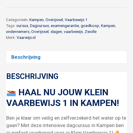
1
Kampen
7
Categorieën:
Kampen
,
Overijssel
,
Vaarbewijs 1
december
Tags:
cursus
,
Dagcursus
,
examengarantie
,
goedkoop
,
Kampen
,
ondernemers
,
Overijssel
,
slagen
,
vaarbewijs
,
Zwolle
aantal
Merk:
Vaarwijs.nl
Beschrijving
BESCHRIJVING
HAAL NU JOUW KLEIN
VAARBEWIJS 1 IN KAMPEN!
Ben je klaar om veilig en zelfverzekerd het water op te
gaan? Met deze intensieve dagcursus in Kampen ben
jij perfect voorbereid voor je Klein Vaarbewijs 1!