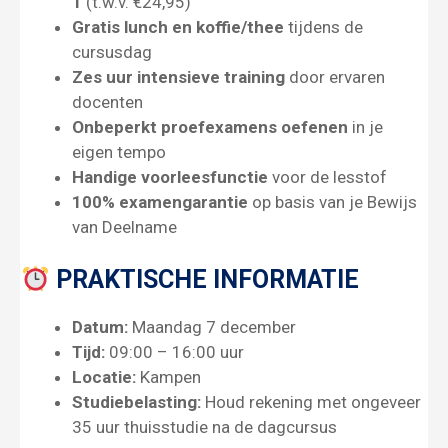
1
(t.w.v. €24,95)
Gratis lunch en koffie/thee
tijdens de
cursusdag
Zes uur intensieve training
door ervaren
docenten
Onbeperkt proefexamens oefenen
in je
eigen tempo
Handige voorleesfunctie
voor de lesstof
100% examengarantie
op basis van je Bewijs
van Deelname
PRAKTISCHE INFORMATIE
Datum:
Maandag 7 december
Tijd:
09:00 – 16:00 uur
Locatie:
Kampen
Studiebelasting:
Houd rekening met ongeveer
35 uur thuisstudie na de dagcursus