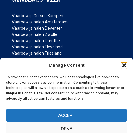
Vaarbewijs Cursus Kampen
Vaarbewijs halen Amsterdam
Vaarbewijs halen Deventer
Vaarbewijs halen Zwolle
Vaarbewijs halen Drenthe
Vaarbewijs halen Flevoland
Vaarbewijs halen Friesland
Vaarbewijs halen Groningen
Manage Consent
Vaarbewijs halen Gelderland
Vaarbewijs halen Limburg
To provide the best experiences, we use technologies like cookies to
Vaarbewijs halen Noord-Brabant
store and/or access device information. Consenting to these
Vaarbewijs halen Noord Holland
technologies will allow us to process data such as browsing behavior or
Vaarbewijs halen Overijssel
unique IDs on this site. Not consenting or withdrawing consent, may
Vaarbewijs halen Utrecht
adversely affect certain features and functions.
Vaarbewijs halen Zeeland
Vaarbewijs halen Zuid Holland
ACCEPT
MARIFOON PAGINA’S
DENY