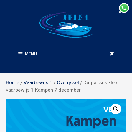
Ga
naar
de
inhoud
MENU
Home
/
Vaarbewijs 1
/
Overijssel
/ Dagcursus klein
vaarbewijs 1 Kampen 7 december