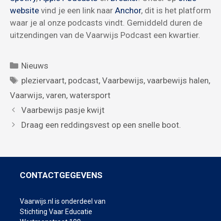
website
vind je een link naar
Anchor
, dit is het platform
waar je al onze podcasts vindt. Gemiddeld duren de
uitzendingen van de Vaarwijs Podcast een kwartier.
Categorieën
Nieuws
Tags
pleziervaart
,
podcast
,
Vaarbewijs
,
vaarbewijs halen
,
Vaarwijs
,
varen
,
watersport
Vaarbewijs pasje kwijt
Draag een reddingsvest op een snelle boot.
CONTACTGEGEVENS
Vaarwijs.nl is onderdeel van
Stichting Vaar Educatie