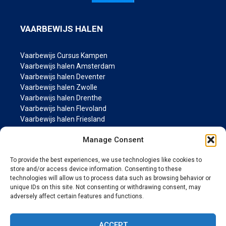
VAARBEWIJS HALEN
Vaarbewijs Cursus Kampen
Vaarbewijs halen Amsterdam
Vaarbewijs halen Deventer
Vaarbewijs halen Zwolle
Vaarbewijs halen Drenthe
Vaarbewijs halen Flevoland
Vaarbewijs halen Friesland
Vaarbewijs halen Groningen
Manage Consent
Vaarbewijs halen Gelderland
Vaarbewijs halen Limburg
To provide the best experiences, we use technologies like cookies to
Vaarbewijs halen Noord-Brabant
store and/or access device information. Consenting to these
Vaarbewijs halen Noord Holland
technologies will allow us to process data such as browsing behavior or
Vaarbewijs halen Overijssel
unique IDs on this site. Not consenting or withdrawing consent, may
Vaarbewijs halen Utrecht
adversely affect certain features and functions.
Vaarbewijs halen Zeeland
Vaarbewijs halen Zuid Holland
ACCEPT