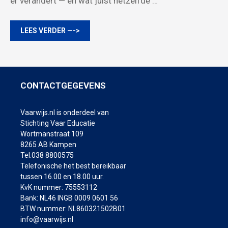
er verandert — en wat juist hetzelfde …
LEES VERDER —->
CONTACTGEGEVENS
Vaarwijs.nl is onderdeel van
Stichting Vaar Educatie
Wortmanstraat 109
8265 AB Kampen
Tel.038 8800575
Telefonische het best bereikbaar
tussen 16.00 en 18.00 uur.
KvK nummer: 75553112
Bank: NL46 INGB 0009 0601 56
BTW nummer: NL860321502B01
info@vaarwijs.nl