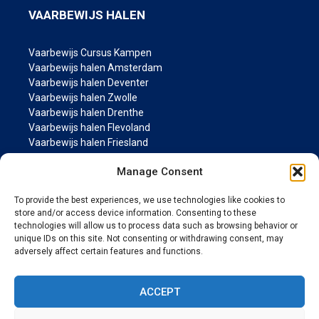
VAARBEWIJS HALEN
Vaarbewijs Cursus Kampen
Vaarbewijs halen Amsterdam
Vaarbewijs halen Deventer
Vaarbewijs halen Zwolle
Vaarbewijs halen Drenthe
Vaarbewijs halen Flevoland
Vaarbewijs halen Friesland
Vaarbewijs halen Groningen
Manage Consent
Vaarbewijs halen Gelderland
Vaarbewijs halen Limburg
To provide the best experiences, we use technologies like cookies to
Vaarbewijs halen Noord-Brabant
store and/or access device information. Consenting to these
Vaarbewijs halen Noord Holland
technologies will allow us to process data such as browsing behavior or
Vaarbewijs halen Overijssel
unique IDs on this site. Not consenting or withdrawing consent, may
Vaarbewijs halen Utrecht
adversely affect certain features and functions.
Vaarbewijs halen Zeeland
Vaarbewijs halen Zuid Holland
ACCEPT
MARIFOON PAGINA’S