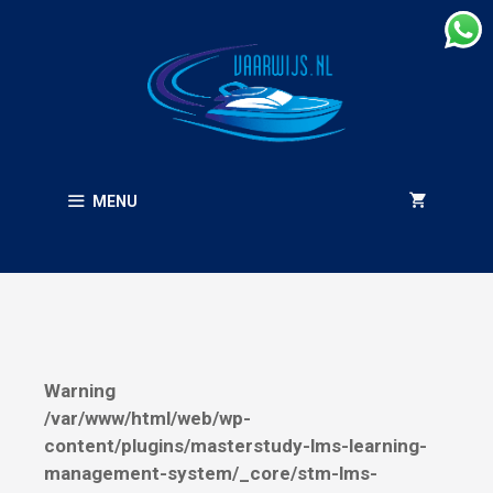
Ga
naar
de
inhoud
MENU
Warning
/var/www/html/web/wp-
content/plugins/masterstudy-lms-learning-
management-system/_core/stm-lms-