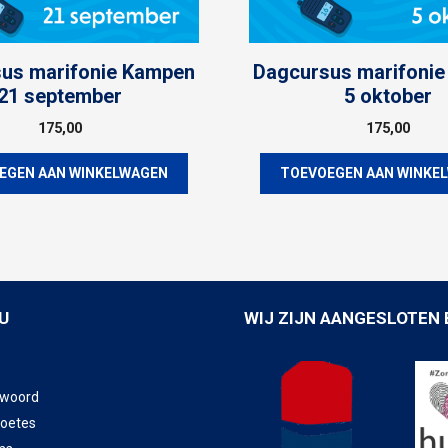
us marifonie Kampen
Dagcursus marifoni
21 september
5 oktober
175,00
175,00
EGEN AAN WINKELWAGEN
TOEVOEGEN AAN WINKE
U
WIJ ZIJN AANGESLOTEN 
twoord
boetes