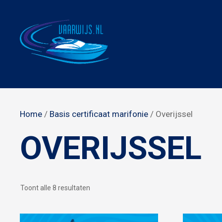
Ga
naar
de
inhoud
Home
/
Basis certificaat marifonie
/ Overijssel
OVERIJSSEL
Gesorteerd
Toont alle 8 resultaten
op
populariteit