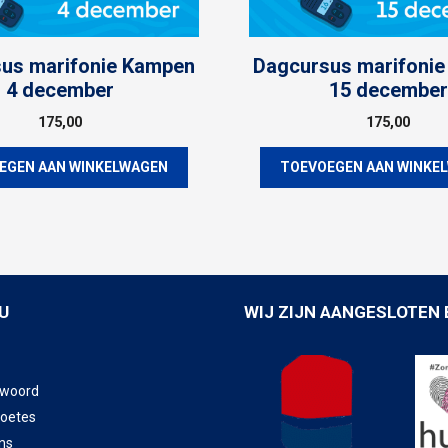
us marifonie Kampen
Dagcursus marifoni
4 december
15 december
175,00
175,00
EGEN AAN WINKELWAGEN
TOEVOEGEN AAN WINKE
U
WIJ ZIJN AANGESLOTEN 
twoord
boetes
ns