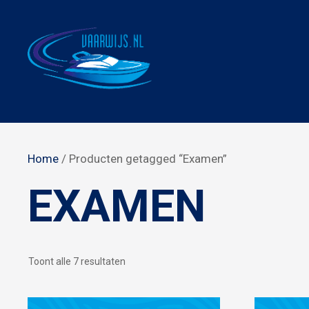
Ga
naar
de
inhoud
Home
/ Producten getagged “Examen”
EXAMEN
Gesorteerd
Toont alle 7 resultaten
op
populariteit