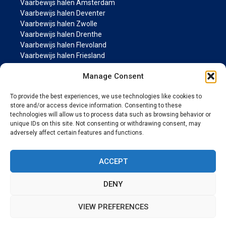
Vaarbewijs halen Amsterdam
Vaarbewijs halen Deventer
Vaarbewijs halen Zwolle
Vaarbewijs halen Drenthe
Vaarbewijs halen Flevoland
Vaarbewijs halen Friesland
Vaarbewijs halen Groningen
Manage Consent
Vaarbewijs halen Gelderland
Vaarbewijs halen Limburg
To provide the best experiences, we use technologies like cookies to
Vaarbewijs halen Noord-Brabant
store and/or access device information. Consenting to these
Vaarbewijs halen Noord Holland
technologies will allow us to process data such as browsing behavior or
Vaarbewijs halen Overijssel
unique IDs on this site. Not consenting or withdrawing consent, may
Vaarbewijs halen Utrecht
adversely affect certain features and functions.
Vaarbewijs halen Zeeland
Vaarbewijs halen Zuid Holland
ACCEPT
MARIFOON PAGINA’S
DENY
Marifoon cursus
VIEW PREFERENCES
Item toegevoegd aan winkelwagen.
AFREKENEN
© 2026 Vaarwijs.nl
• Gebouwd met
GeneratePress