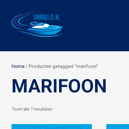
Ga
naar
de
inhoud
Home
/ Producten getagged “marifoon”
MARIFOON
Gesorteerd
Toont alle 7 resultaten
op
populariteit