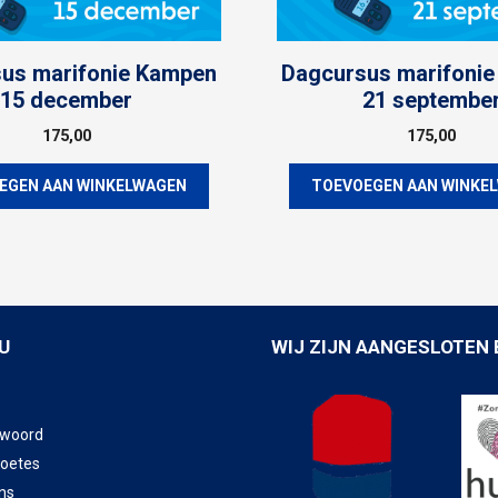
us marifonie Kampen
Dagcursus marifoni
15 december
21 septembe
175,00
175,00
EGEN AAN WINKELWAGEN
TOEVOEGEN AAN WINKE
U
WIJ ZIJN AANGESLOTEN 
twoord
boetes
ns