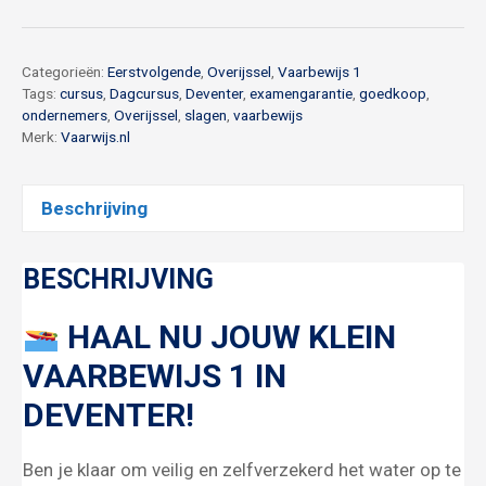
1
Deventer
10
Categorieën:
Eerstvolgende
,
Overijssel
,
Vaarbewijs 1
oktober
Tags:
cursus
,
Dagcursus
,
Deventer
,
examengarantie
,
goedkoop
,
ondernemers
,
Overijssel
,
slagen
,
vaarbewijs
aantal
Merk:
Vaarwijs.nl
Beschrijving
BESCHRIJVING
HAAL NU JOUW KLEIN
VAARBEWIJS 1 IN
DEVENTER!
Ben je klaar om veilig en zelfverzekerd het water op te