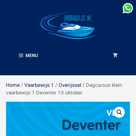
Ga
naar
de
inhoud
MENU
Home
/
Vaarbewijs 1
/
Overijssel
/ Dagcursus klein
vaarbewijs 1 Deventer 10 oktober