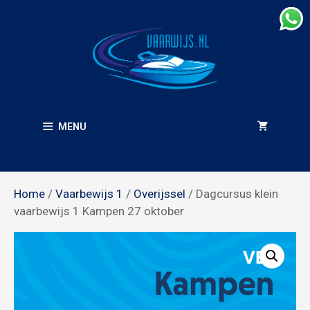
Ga
naar
de
inhoud
MENU
Home
/
Vaarbewijs 1
/
Overijssel
/ Dagcursus klein
vaarbewijs 1 Kampen 27 oktober