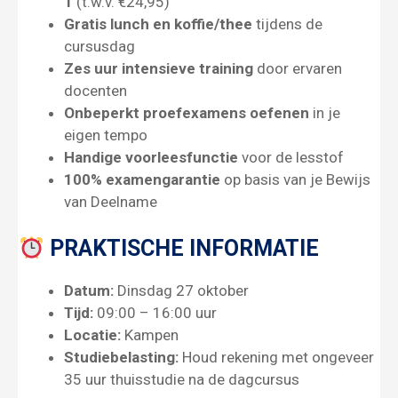
1
(t.w.v. €24,95)
Gratis lunch en koffie/thee
tijdens de
cursusdag
Zes uur intensieve training
door ervaren
docenten
Onbeperkt proefexamens oefenen
in je
eigen tempo
Handige voorleesfunctie
voor de lesstof
100% examengarantie
op basis van je Bewijs
van Deelname
PRAKTISCHE INFORMATIE
Datum:
Dinsdag 27 oktober
Tijd:
09:00 – 16:00 uur
Locatie:
Kampen
Studiebelasting:
Houd rekening met ongeveer
35 uur thuisstudie na de dagcursus