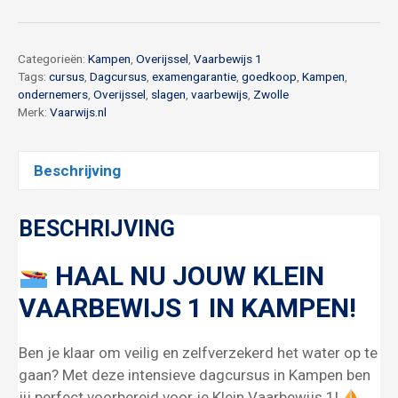
1
Kampen
27
Categorieën:
Kampen
,
Overijssel
,
Vaarbewijs 1
oktober
Tags:
cursus
,
Dagcursus
,
examengarantie
,
goedkoop
,
Kampen
,
ondernemers
,
Overijssel
,
slagen
,
vaarbewijs
,
Zwolle
aantal
Merk:
Vaarwijs.nl
Beschrijving
BESCHRIJVING
HAAL NU JOUW KLEIN
VAARBEWIJS 1 IN KAMPEN!
Ben je klaar om veilig en zelfverzekerd het water op te
gaan? Met deze intensieve dagcursus in Kampen ben
jij perfect voorbereid voor je Klein Vaarbewijs 1!