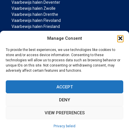
Vaarbewijs halen Deventer
Vaarbewijs halen Zwolle
Vaarbewijs halen Drenthe
Vaarbewijs halen Flevoland
Vaarbewijs halen Friesland
Vaarbewijs halen Groningen
Manage Consent
Vaarbewijs halen Gelderland
Vaarbewijs halen Limburg
To provide the best experiences, we use technologies like cookies to
Vaarbewijs halen Noord-Brabant
store and/or access device information. Consenting to these
Vaarbewijs halen Noord Holland
technologies will allow us to process data such as browsing behavior or
Vaarbewijs halen Overijssel
unique IDs on this site. Not consenting or withdrawing consent, may
Vaarbewijs halen Utrecht
adversely affect certain features and functions.
Vaarbewijs halen Zeeland
Vaarbewijs halen Zuid Holland
ACCEPT
MARIFOON PAGINA’S
DENY
Marifoon cursus
VIEW PREFERENCES
© 2026 Vaarwijs.nl
• Gebouwd met
GeneratePress
Privacy beleid