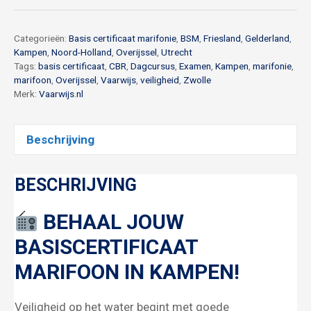
december
aantal
Categorieën:
Basis certificaat marifonie
,
BSM
,
Friesland
,
Gelderland
,
Kampen
,
Noord-Holland
,
Overijssel
,
Utrecht
Tags:
basis certificaat
,
CBR
,
Dagcursus
,
Examen
,
Kampen
,
marifonie
,
marifoon
,
Overijssel
,
Vaarwijs
,
veiligheid
,
Zwolle
Merk:
Vaarwijs.nl
Beschrijving
BESCHRIJVING
BEHAAL JOUW
BASISCERTIFICAAT
MARIFOON IN KAMPEN!
Veiligheid op het water begint met goede