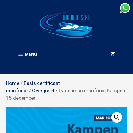
Ga
naar
de
inhoud
MENU
Home
/
Basis certificaat
marifonie
/
Overijssel
/ Dagcursus marifonie Kampen
15 december