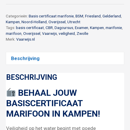
oktober
aantal
Categorieën:
Basis certificaat marifonie
,
BSM
,
Friesland
,
Gelderland
,
Kampen
,
Noord-Holland
,
Overijssel
,
Utrecht
Tags:
basis certificaat
,
CBR
,
Dagcursus
,
Examen
,
Kampen
,
marifonie
,
marifoon
,
Overijssel
,
Vaarwijs
,
veiligheid
,
Zwolle
Merk:
Vaarwijs.nl
Beschrijving
BESCHRIJVING
BEHAAL JOUW
BASISCERTIFICAAT
MARIFOON IN KAMPEN!
Veiligheid op het water begint met goede