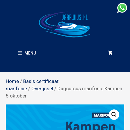
Ga
naar
de
inhoud
MENU
Home
/
Basis certificaat
marifonie
/
Overijssel
/ Dagcursus marifonie Kampen
5 oktober