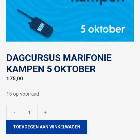
DAGCURSUS MARIFONIE
KAMPEN 5 OKTOBER
175,00
15 op voorraad
-
+
Dagcursus
marifonie
TOEVOEGEN AAN WINKELWAGEN
Kampen
5