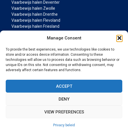
Vaarbewijs halen Deventer
Vaarbewijs halen Zwolle
Vaarbewijs halen Drenthe
Vaarbewijs halen Flevoland
Vaarbewijs halen Friesland
Vaarbewijs halen Groningen
Manage Consent
Vaarbewijs halen Gelderland
Vaarbewijs halen Limburg
To provide the best experiences, we use technologies like cookies to
Vaarbewijs halen Noord-Brabant
store and/or access device information. Consenting to these
Vaarbewijs halen Noord Holland
technologies will allow us to process data such as browsing behavior or
Vaarbewijs halen Overijssel
unique IDs on this site. Not consenting or withdrawing consent, may
Vaarbewijs halen Utrecht
adversely affect certain features and functions.
Vaarbewijs halen Zeeland
Vaarbewijs halen Zuid Holland
ACCEPT
MARIFOON PAGINA’S
DENY
Marifoon cursus
VIEW PREFERENCES
© 2026 Vaarwijs.nl
• Gebouwd met
GeneratePress
Privacy beleid